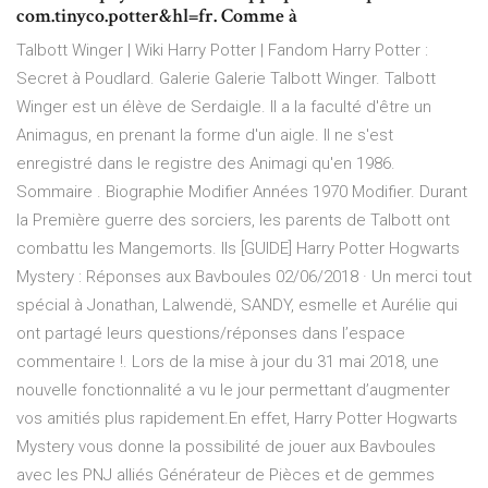
com.tinyco.potter&hl=fr. Comme à
Talbott Winger | Wiki Harry Potter | Fandom Harry Potter :
Secret à Poudlard. Galerie Galerie Talbott Winger. Talbott
Winger est un élève de Serdaigle. Il a la faculté d'être un
Animagus, en prenant la forme d'un aigle. Il ne s'est
enregistré dans le registre des Animagi qu'en 1986.
Sommaire . Biographie Modifier Années 1970 Modifier. Durant
la Première guerre des sorciers, les parents de Talbott ont
combattu les Mangemorts. Ils [GUIDE] Harry Potter Hogwarts
Mystery : Réponses aux Bavboules 02/06/2018 · Un merci tout
spécial à Jonathan, Lalwendë, SANDY, esmelle et Aurélie qui
ont partagé leurs questions/réponses dans l’espace
commentaire !. Lors de la mise à jour du 31 mai 2018, une
nouvelle fonctionnalité a vu le jour permettant d’augmenter
vos amitiés plus rapidement.En effet, Harry Potter Hogwarts
Mystery vous donne la possibilité de jouer aux Bavboules
avec les PNJ alliés Générateur de Pièces et de gemmes