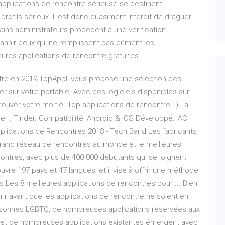
s applications de rencontre sérieuse se destinent
ofils sérieux. Il est donc quasiment interdit de draguer
tains administrateurs procèdent à une vérification
bannir ceux qui ne remplissent pas dûment les
res applications de rencontre gratuites ...
ntre en 2019 TopAppli vous propose une sélection des
r sur votre portable. Avec ces logiciels disponibles sur
ouver votre moitié. Top applications de rencontre. I) La
er . Tinder. Compatibilité: Android & iOS Développé: IAC
pplications de Rencontres 2018 - Tech Barid Les fabricants
 grand réseau de rencontres au monde et le meilleures
ontres, avec plus de 400 000 débutants qui se joignent
ouvre 197 pays et 47 langues, et il vise à offrir une méthode
s Les 8 meilleures applications de rencontres pour ... Bien
ir avant que les applications de rencontre ne soient en
rsonnes LGBTQ, de nombreuses applications réservées aux
 et de nombreuses applications existantes émergent avec