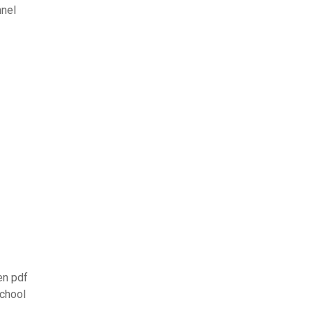
nnel
en pdf
school