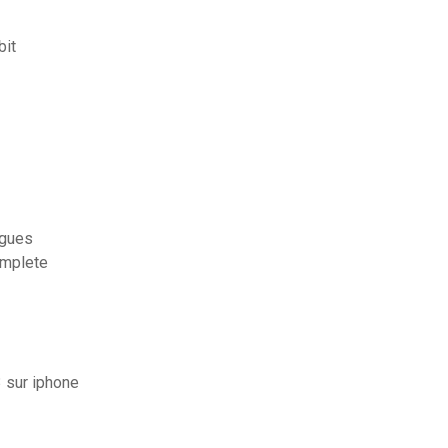
bit
ygues
omplete
 sur iphone