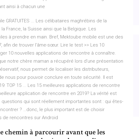
ant ainsi à chacun une
e GRATUITES ... Les célibataires maghrébins de la
 la France, la Suisse ainsi que la Belgique. Les
aciles à prendre en main. Bref, Mektoube mobile est une des
 afin de trouver l’âme-sœur. Lire le test >> Les 10
ger 10 nouvelles applications de rencontre à connaître.
t que notre chère maman a récupéré lors d’une présentation
servatif, nous permet de localiser les distributeurs,
e nous pour pouvoir conclure en toute sécurité. Il est
9: TOP 15 ... Les 15 meilleures applications de rencontre
meilleure application de rencontre en 2019? La vérité est
s questions qui sont réellement importantes sont : qui êtes-
contrer ? …donc, le plus important est de choisir
ns de rencontres sur Android
de chemin à parcourir avant que les