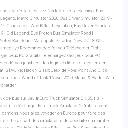
 ville réelle et suivez à la lettre votre planning. Bus
n Legend, Metro Simulator 2020, Bus Driver Simulator 2019 -
k, Grindzones, WordKiller: Revolution, Bus Driver Simulator
19 - Old Legend, Bus Proton Bus Simulator Road |
Proton Bus Road | Marcopolo Paradiso New G7 1800DD
s Gameplays Recommended for you Télécharger Flight
harger Jeux PC Gratuits Téléchargez des jeux pour PC
s démos jouables, des logiciels libres et des jeux en
; GTA-Like; Hack’N Slash; Jeux de Rôle; Point And Click;
 3 semaines; World of Tank 16 avril 2020; Mount & Blade : With
echarger
ux de bus sur Jeu.fr Euro Truck Simulator 2 1.35.1.31 -
votes) - Télécharger Euro Truck Simulator 2 Gratuitement.
e camions, vous allez voyager en Europe pour faire des
ateur. La plupart des simulateurs de conduite du marché