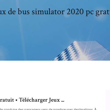
ux de bus simulator 2020 pc grat
tuit • Télécharger Jeux ...
de conduire des passagers vers de nombreuses destinations. À