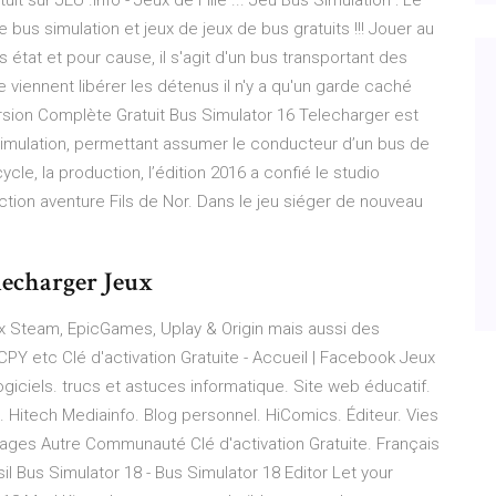
 sur JEU .info - Jeux de Fille ... Jeu Bus Simulation : Le
 bus simulation et jeux de jeux de bus gratuits !!! Jouer au
s état et pour cause, il s'agit d'un bus transportant des
 viennent libérer les détenus il n'y a qu'un garde caché
rsion Complète Gratuit Bus Simulator 16 Telecharger est
simulation, permettant assumer le conducteur d’un bus de
ycle, la production, l’édition 2016 a confié le studio
ction aventure Fils de Nor. Dans le jeu siéger de nouveau
lecharger Jeux
x Steam, EpicGames, Uplay & Origin mais aussi des
CPY etc Clé d'activation Gratuite - Accueil | Facebook Jeux
giciels. trucs et astuces informatique. Site web éducatif.
 Hitech Mediainfo. Blog personnel. HiComics. Éditeur. Vies
 Pages Autre Communauté Clé d'activation Gratuite. Français
sil Bus Simulator 18 - Bus Simulator 18 Editor Let your