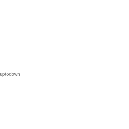
t uptodown
t