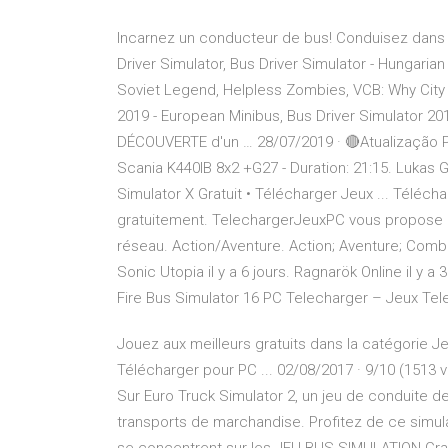
Incarnez un conducteur de bus! Conduisez dans une
Driver Simulator, Bus Driver Simulator - Hungaria
Soviet Legend, Helpless Zombies, VCB: Why City 4
2019 - European Minibus, Bus Driver Simulator 20
DÉCOUVERTE d'un … 28/07/2019 · 🔴Atualização 
Scania K440IB 8x2 +G27 - Duration: 21:15. Luka
Simulator X Gratuit • Télécharger Jeux ... Téléc
gratuitement. TelechargerJeuxPC vous propose de
réseau. Action/Aventure. Action; Aventure; Combat
Sonic Utopia il y a 6 jours. Ragnarök Online il y a
Fire Bus Simulator 16 PC Telecharger – Jeux Tel
Jouez aux meilleurs gratuits dans la catégorie Je
Télécharger pour PC ... 02/08/2017 · 9/10 (1513 
Sur Euro Truck Simulator 2, un jeu de conduite d
transports de marchandise. Profitez de ce simul