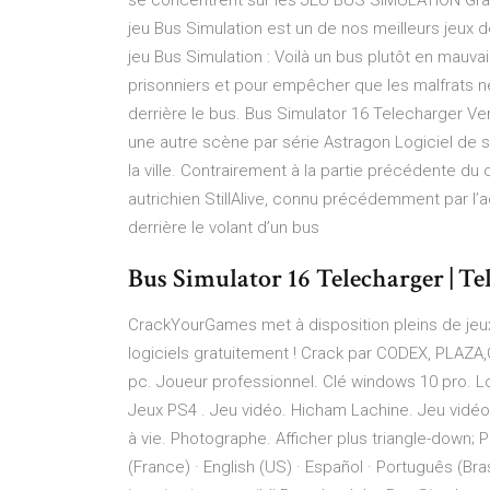
se concentrent sur les JEU BUS SIMULATION Gratuit
jeu Bus Simulation est un de nos meilleurs jeux de
jeu Bus Simulation : Voilà un bus plutôt en mauvai
prisonniers et pour empêcher que les malfrats ne
derrière le bus. Bus Simulator 16 Telecharger Ve
une autre scène par série Astragon Logiciel de 
la ville. Contrairement à la partie précédente du c
autrichien StillAlive, connu précédemment par l’a
derrière le volant d’un bus
Bus Simulator 16 Telecharger | Te
CrackYourGames met à disposition pleins de jeu
logiciels gratuitement ! Crack par CODEX, PLAZA,
pc. Joueur professionnel. Clé windows 10 pro. Lo
Jeux PS4 . Jeu vidéo. Hicham Lachine. Jeu vidéo.
à vie. Photographe. Afficher plus triangle-down;
(France) · English (US) · Español · Português (Bra