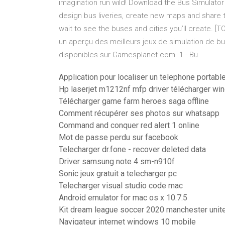
imagination run wild! Download the Bus Simulator
design bus liveries, create new maps and share
wait to see the buses and cities you’ll create. [T
un aperçu des meilleurs jeux de simulation de bu
disponibles sur Gamesplanet.com. 1 - Bu
Application pour localiser un telephone portabl
Hp laserjet m1212nf mfp driver télécharger wi
Télécharger game farm heroes saga offline
Comment récupérer ses photos sur whatsapp
Command and conquer red alert 1 online
Mot de passe perdu sur facebook
Telecharger dr.fone - recover deleted data
Driver samsung note 4 sm-n910f
Sonic jeux gratuit a telecharger pc
Telecharger visual studio code mac
Android emulator for mac os x 10.7.5
Kit dream league soccer 2020 manchester unit
Navigateur internet windows 10 mobile