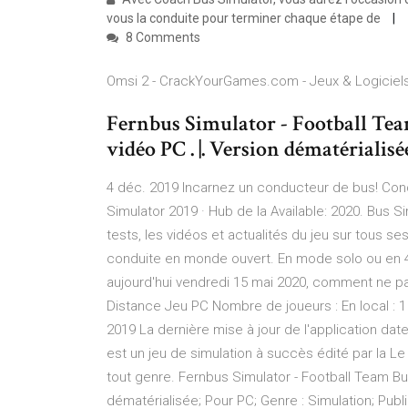
vous la conduite pour terminer chaque étape de
8 Comments
Omsi 2 - CrackYourGames.com - Jeux & Logiciels 
Fernbus Simulator - Football Tea
vidéo PC . |. Version dématérialisé
4 déc. 2019 Incarnez un conducteur de bus! Cond
Simulator 2019 · Hub de la Available: 2020. Bus Si
tests, les vidéos et actualités du jeu sur tous s
conduite en monde ouvert. En mode solo ou en 4
aujourd'hui vendredi 15 mai 2020, comment ne p
Distance Jeu PC Nombre de joueurs : En local : 1 
2019 La dernière mise à jour de l'application dat
est un jeu de simulation à succès édité par la L
tout genre. Fernbus Simulator - Football Team Bus
dématérialisée; Pour PC; Genre : Simulation; Publi