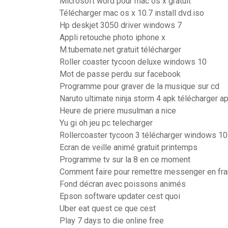
Microsoft word pour mac os x gratuit
Télécharger mac os x 10.7 install dvd.iso
Hp deskjet 3050 driver windows 7
Appli retouche photo iphone x
M.tubemate.net gratuit télécharger
Roller coaster tycoon deluxe windows 10
Mot de passe perdu sur facebook
Programme pour graver de la musique sur cd
Naruto ultimate ninja storm 4 apk télécharger a
Heure de priere musulman a nice
Yu gi oh jeu pc telecharger
Rollercoaster tycoon 3 télécharger windows 10
Ecran de veille animé gratuit printemps
Programme tv sur la 8 en ce moment
Comment faire pour remettre messenger en fra
Fond décran avec poissons animés
Epson software updater cest quoi
Uber eat quest ce que cest
Play 7 days to die online free