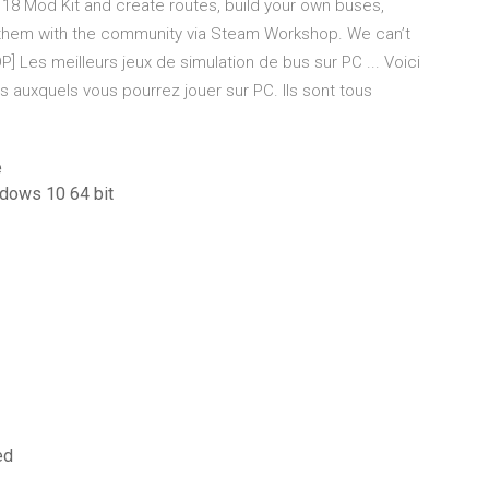
 18 Mod Kit and create routes, build your own buses,
 them with the community via Steam Workshop. We can’t
OP] Les meilleurs jeux de simulation de bus sur PC ... Voici
s auxquels vous pourrez jouer sur PC. Ils sont tous
e
ndows 10 64 bit
ed